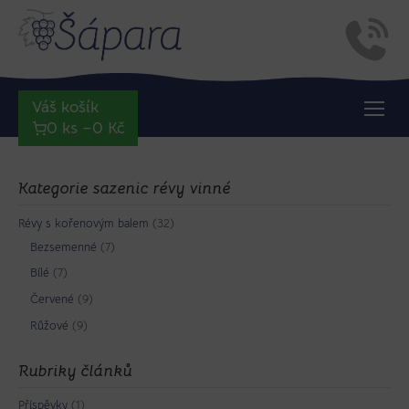
Váš košík
0 ks –
0
Kč
Kategorie sazenic révy vinné
Révy s kořenovým balem
(32)
Bezsemenné
(7)
Bílé
(7)
Červené
(9)
Růžové
(9)
Rubriky článků
Příspěvky
(1)