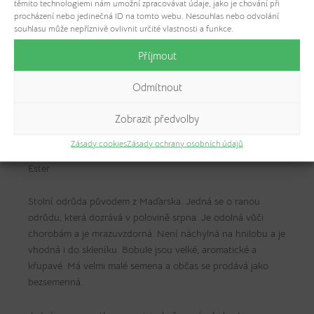
těmito technologiemi nám umožní zpracovávat údaje, jako je chování při
procházení nebo jedinečná ID na tomto webu. Nesouhlas nebo odvolání
souhlasu může nepříznivě ovlivnit určité vlastnosti a funkce.
Příjmout
Odmítnout
Ester
Zobrazit předvolby
Není skladem
Zásady cookies
Zásady ochrany osobních údajů
Ester
Stolní odrůda původem z Maďarska. Jedná se o ranou
odrůdu, která dozrává v polovině srpna. Je odolná vůči
chorobám a je mrazuvzdorná. Není náchylná na hnilobu a je
vhodná i do skleníku. Bobule jsou velké, aromatické a
křupavé. Má velmi malé semena a občas se prodává jako
bezsemenná.