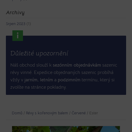
Archivy
Srpen 2023
(1)
Důležité upozornění
Náš obchod slouží k
sezónním objednávkám
sazenic
révy vinné. Expedice objednaných sazenic probíhá
vždy v
jarním, letním
a
podzimním
termínu, který si
zvolíte na stránce pokladny.
Domů
/
Révy s kořenovým balem
/
Červené
/ Ester