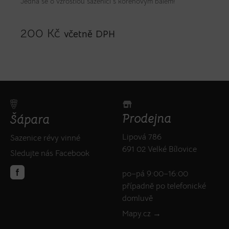
Jedná se o vzrostlou sazenici s kořenovým balem!
200
Kč
včetně DPH
Prodejna
Šápara
Lipová 786
Sazenice révy vinné
691 02 Velké Bílovice
Sledujte nás Facebook
po–pá 9:00–16:00
případně po telefonické
domluvě
Mapy.cz →